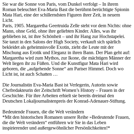
Sie war die Sonne von Paris, vom Dunkel verfolgt – In ihrem
Roman beleuchtet Eva-Maria Bast die berühmt-berüchtigte Spionin
Mata Hari, eine der schillerndsten Figuren ihrer Zeit, in neuem
Licht.
Paris, 1905. Margaretha Geertruida Zelle steht vor dem Nichts: ohne
Mann, ohne Geld, ohne ihre geliebten Kinder. Alles, was ihr
geblieben ist, ist ihre Schönheit – und ihr Hang zur Hochstapelei.
Sie tanzt in den Salons der High Society, verkauft sich spärlich
bekleidet als geheimnisvolle Exotin, zieht die Leute mit der
Mischung aus Erotik und Eleganz in ihren Bann. Der Plan geht auf:
Margaretha wird zum Mythos, zur Ikone, die mächtigen Männer der
Welt liegen ihr zu Füßen. Und die Kunstfigur Mata Hari wird
geboren, die „aufgehende Sonne“ am Pariser Himmel. Doch wo
Licht ist, ist auch Schatten …
Die Journalistin Eva-Maria Bast ist Verlegerin, Autorin sowie
Chefredakteurin der Zeitschrift Women’s History – Frauen in der
Geschichte. Für ihre Arbeiten erhielt sie bereits dreimal den
Deutschen Lokaljournalistenpreis der Konrad-Adenauer-Stiftung.
Bedeutende Frauen, die die Welt verändern
*Mit den historischen Romanen unsere Reihe »Bedeutende Frauen,
die die Welt verändern“ entführen wir Sie in das Leben
inspirierender und außergewöhnlicher Persönlichkeiten!*