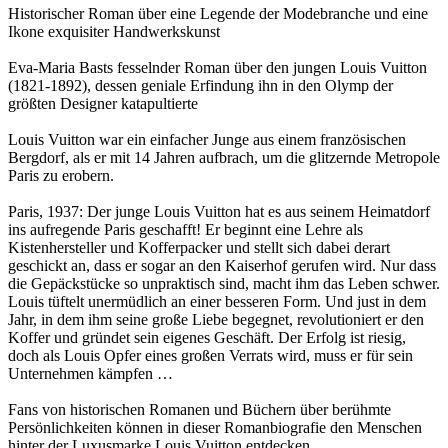
Historischer Roman über eine Legende der Modebranche und eine
Ikone exquisiter Handwerkskunst
Eva-Maria Basts fesselnder Roman über den jungen Louis Vuitton
(1821-1892), dessen geniale Erfindung ihn in den Olymp der
größten Designer katapultierte
Louis Vuitton war ein einfacher Junge aus einem französischen
Bergdorf, als er mit 14 Jahren aufbrach, um die glitzernde Metropole
Paris zu erobern.
Paris, 1937: Der junge Louis Vuitton hat es aus seinem Heimatdorf
ins aufregende Paris geschafft! Er beginnt eine Lehre als
Kistenhersteller und Kofferpacker und stellt sich dabei derart
geschickt an, dass er sogar an den Kaiserhof gerufen wird. Nur dass
die Gepäckstücke so unpraktisch sind, macht ihm das Leben schwer.
Louis tüftelt unermüdlich an einer besseren Form. Und just in dem
Jahr, in dem ihm seine große Liebe begegnet, revolutioniert er den
Koffer und gründet sein eigenes Geschäft. Der Erfolg ist riesig,
doch als Louis Opfer eines großen Verrats wird, muss er für sein
Unternehmen kämpfen …
Fans von historischen Romanen und Büchern über berühmte
Persönlichkeiten können in dieser Romanbiografie den Menschen
hinter der Luxusmarke Louis Vuitton entdecken.