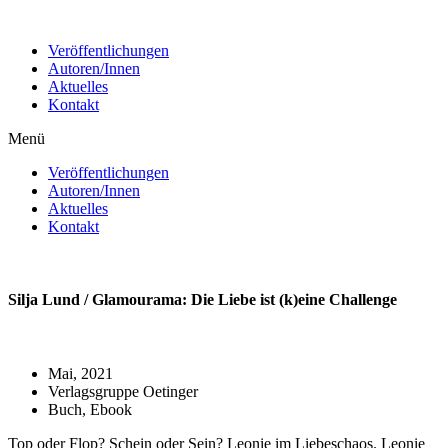
Zum
Inhalt
Veröffentlichungen
wechseln
Autoren/Innen
Aktuelles
Kontakt
Menü
Veröffentlichungen
Autoren/Innen
Aktuelles
Kontakt
Silja Lund / Glamourama: Die Liebe ist (k)eine Challenge
Mai, 2021
Verlagsgruppe Oetinger
Buch, Ebook
Top oder Flop? Schein oder Sein? Leonie im Liebeschaos. Leonie