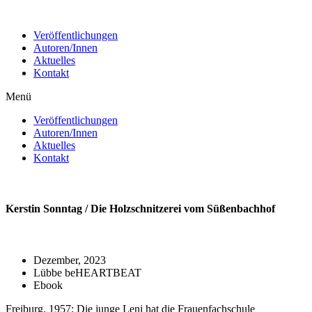
Zum
Inhalt
Veröffentlichungen
wechseln
Autoren/Innen
Aktuelles
Kontakt
Menü
Veröffentlichungen
Autoren/Innen
Aktuelles
Kontakt
Kerstin Sonntag / Die Holzschnitzerei vom Süßenbachhof
Dezember, 2023
Lübbe beHEARTBEAT
Ebook
Freiburg, 1957: Die junge Leni hat die Frauenfachschule