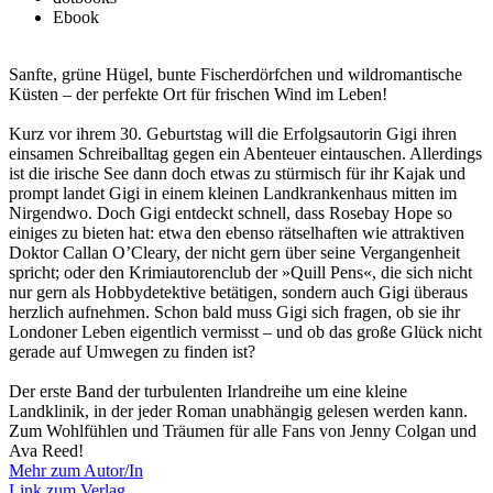
Ebook
Sanfte, grüne Hügel, bunte Fischerdörfchen und wildromantische
Küsten – der perfekte Ort für frischen Wind im Leben!
Kurz vor ihrem 30. Geburtstag will die Erfolgsautorin Gigi ihren
einsamen Schreiballtag gegen ein Abenteuer eintauschen. Allerdings
ist die irische See dann doch etwas zu stürmisch für ihr Kajak und
prompt landet Gigi in einem kleinen Landkrankenhaus mitten im
Nirgendwo. Doch Gigi entdeckt schnell, dass Rosebay Hope so
einiges zu bieten hat: etwa den ebenso rätselhaften wie attraktiven
Doktor Callan O’Cleary, der nicht gern über seine Vergangenheit
spricht; oder den Krimiautorenclub der »Quill Pens«, die sich nicht
nur gern als Hobbydetektive betätigen, sondern auch Gigi überaus
herzlich aufnehmen. Schon bald muss Gigi sich fragen, ob sie ihr
Londoner Leben eigentlich vermisst – und ob das große Glück nicht
gerade auf Umwegen zu finden ist?
Der erste Band der turbulenten Irlandreihe um eine kleine
Landklinik, in der jeder Roman unabhängig gelesen werden kann.
Zum Wohlfühlen und Träumen für alle Fans von Jenny Colgan und
Ava Reed!
Mehr zum Autor/In
Link zum Verlag