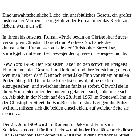
Eine unwahrscheinliche Liebe, ein unerbittliches Gesetz, ein großer
historischer Moment – ein gefühlvoller Roman über das Recht zu
lieben, wen man will
In ihrem historischen Roman »Pride began on Christopher Street«
verknüpfen Christian Handel und Andreas Suchanek die
dramatischen Ereignisse, auf die der Christopher Street Day
zurückgeht, mit einer tief bewegenden queeren Liebesgeschichte.
New York 1969: Den Polizisten Jake und den schwulen Freigeist
Finn trennen das Gesetz, ihre Herkunft und ihre Vorstellung davon,
wen man lieben darf. Dennoch rettet Jake Finn vor einem brutalen
Polizeiübergriff. Denn Jake ist selbst schwul, ohne es sich
einzugestehen, und zwischen ihnen funkt es sofort. Obwohl sie in
ihren Vorurteilen über den anderen gefangen sind, nähern sie sich
an. Als sich in der Nacht auf den 28. Juni 1969 im Stonewall Inn in
der Christopher Street die Bar-Besucher erstmals gegen die Polizei
wehren, müssen sich die beiden entscheiden, auf welcher Seite sie
stehen …
Der 28. Juni 1969 wird im Roman für Jake und Finn zum
Schicksalsmoment für ihre Liebe – und in der Realität schrieb dieser
Tag Geschichte: Der Stonewall-Aufstand in der Christopher Street