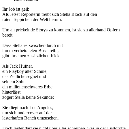
Ihr Job ist geil:
Als Jetset-Reporterin treibt sich Stella Block auf den
roten Teppichen der Welt herum.
Um an prickelnde Storys zu kommen, ist sie zu allerhand Opfern
bereit.
Dass Stella es zwischendurch mit
ihrem verheirateten Boss treibt,
gibt ihr einen zusätzlichen Kick.
Als Jack Hufner,
ein Playboy alter Schule,
das Zeitliche segnet und
seinem Sohn
ein millionenschweres Erbe
hinterlässt,
zögert Stella keine Sekunde:
Sie fliegt nach Los Angeles,
um sich undercover auf der
lasterhaften Ranch umzusehen.
Doch leider darf sie nicht über alles schreiben, was in der Lustgrotte