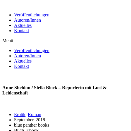
Zum
Inhalt
Veröffentlichungen
wechseln
Autoren/Innen
Aktuelles
Kontakt
Menü
Veröffentlichungen
Autoren/Innen
Aktuelles
Kontakt
Anne Sheldon / Stella Block – Reporterin mit Lust &
Leidenschaft
Erotik
,
Roman
September, 2018
blue panther books
Buch, Ebook